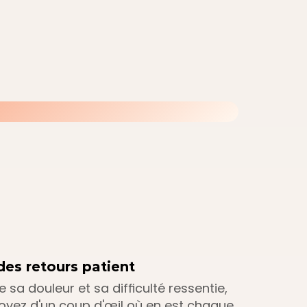
des retours patient
sa douleur et sa difficulté ressentie, 
yez d'un coup d'œil où en est chaque 