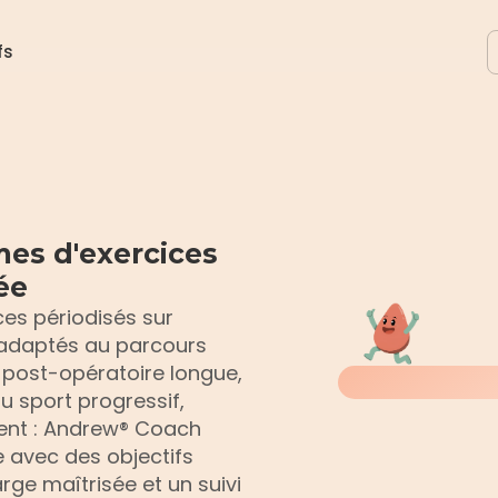
S
fs
es d'exercices 
ée
s périodisés sur 
 adaptés au parcours 
post-opératoire longue, 
u sport progressif, 
ent : Andrew® Coach 
avec des objectifs 
ge maîtrisée et un suivi 