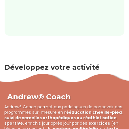
Développez votre activité
Andrew® Coach
Andrew® Coach permet aux podologues de concevoir des
programmes sur-mesure en
rééducation cheville-pied
,
suivi de semelles orthopédiques ou réathlétisation
sportive
, enrichis jour après jour par des
exercices
(en
blocs ou en cycles), du
contenu multimédia
, du
texte