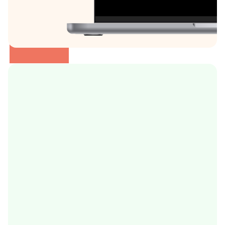
Télésoin avec facturation intégrée
Permettez à vos patients de consulter à distance
grâce à la
téléconsultation
Sur l'application mobile ou sur l'ordinateur
Permettez à vos patients de téléconsulter et de régler 
leurs consultations depuis 
leur application Andrew®
ou un 
navigateur web.