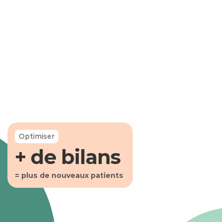
Augmentez
plus autonome
Optimiser
+ de bilans 
= plus de nouveaux patients