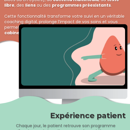
libre
, des
liens
ou des
programmes préexistants
.
Cette fonctionnalité transforme votre suivi en un véritable
coaching digital, prolonge l’impact de vos soins et vous
permet de
développer durablement l’activité de votre
cabinet.
Expérience patient
Chaque jour, le patient retrouve son programme