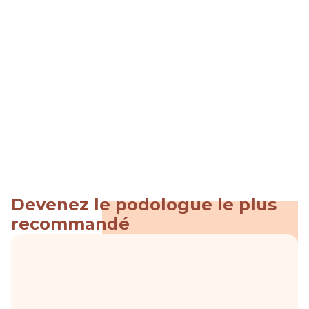
+200
Nouveaux thérapeutes p
Devenez le podologue le plus 
recommandé
Prescrivez des exercices adaptés au 
pied et à la statique
Ils ont été pensés et filmés avec
les meilleurs
formateurs français
pour les pathologies