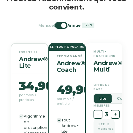
convient.
Mensuel
Annuel
−20%
LE PLUS POPULAIRE
MULTI-
ESSENTIEL
PRATICIENS
RECOMMANDÉ
Andrew®
Andrew®
Andrew®
Lite
Multi
Coach
34,90€
49,90€
OFFRE DE
BASE
par mois /
Lite
Coach
par mois /
praticien
praticien
MEMBRES
−
+
3
Algorithme
Tout
de
LITE · 3
Andrew®
prescription
MEMBRES
Lite