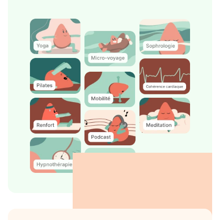
des contenus santé et bien-être de grande qualité
via leur smartphone.