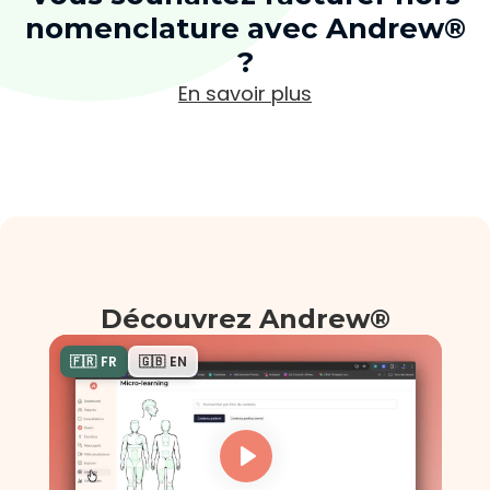
nomenclature avec Andrew®
?
En savoir plus
Découvrez Andrew®
🇫🇷 FR
🇬🇧 EN