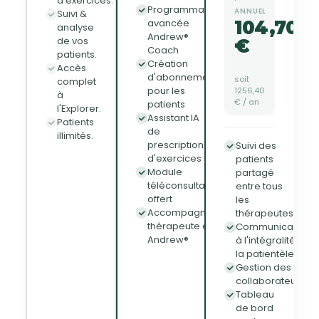
d'exercices.
·
Programmation
ANNUEL
Suivi &
avancée
104,70
analyse
/
Andrew®
de vos
€
mois
Coach
patients.
au
Création
total
Accès
d'abonnements
soit
complet
pour les
1256,40
à
€ / an
patients
l'Explorer.
Assistant IA
Patients
de
illimités.
prescription
Suivi des
d'exercices
patients
Module
partagé
téléconsultation
entre tous
offert
les
Accompagnement
thérapeutes.
thérapeute expert
Communication
Andrew®
à l'intégralité de
la patientèle.
Gestion des
collaborateurs.
Tableau
de bord