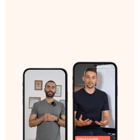
Capsules d'éducation thérapeutique
Sélectionnez des capsules éducatives adaptées aux
pathologies podologiques (fasciite plantaire, hallux
valgus, tendinopathies…), créées par
les meilleurs
formateurs
.
Une prise en charge globale
300 capsules santé
réalisées par des experts
formateurs sur des thèmes comme : les pathologies
podologiques, les troubles de la marche, la douleur,
les neuropathies, les fausses croyances…