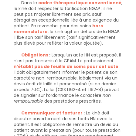
Dans le 
cadre thérapeutique conventionné
, 
le kiné doit respecter la tarification NGAP : il ne 
peut pas majorer librement ses prix, sauf 
dérogation exceptionnelle liée à une exigence du 
patient. En revanche, pour des soins 
hors 
nomenclature
, le kiné agit en dehors de la NGAP. 
Il fixe son tarif librement (tarif significativement 
plus élevé pour refléter la valeur ajoutée).
Obligations 
:
 Lorsqu’un acte HN est proposé, il 
n’est pas transmis à la CPAM. Le professionnel 
n’établit pas de feuille de soins pour cet acte
 : 
il doit obligatoirement informer le patient de son 
caractère non-remboursable, idéalement via un 
devis écrit détaillé et personnalisé (si ce dernier 
excède 70€). La loi (CSS L162-4 et L162-8) prévoit 
de signaler sur l’ordonnance le caractère 
non 
remboursable
 des prestations prescrites.
Communiquer et facturer
 :
 Le kiné doit 
discuter ouvertement de ses tarifs HN avec le 
patient. Il est obligatoire de remettre un devis au 
patient avant la prestation (pour toute prestation 