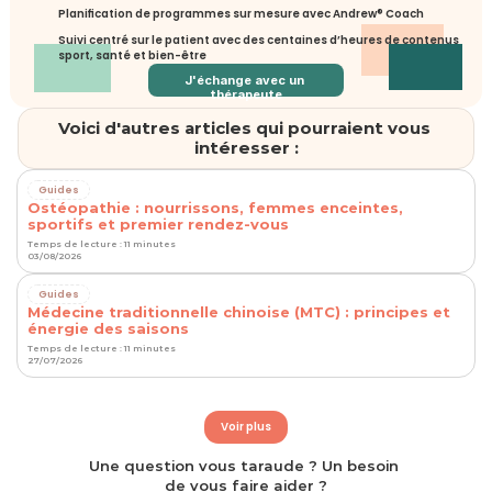
Planification de programmes sur mesure avec Andrew® Coach
Suivi centré sur le patient avec des centaines d’heures de contenus 
sport, santé et bien-être
J'échange avec un 
thérapeute
Voici d'autres articles qui pourraient vous 
intéresser :
Guides
Ostéopathie : nourrissons, femmes enceintes,
sportifs et premier rendez-vous
Temps de lecture : 11 minutes
03/08/2026
Guides
Médecine traditionnelle chinoise (MTC) : principes et
énergie des saisons
Temps de lecture : 11 minutes
27/07/2026
Voir plus
Une question vous taraude ? Un besoin 
de vous faire aider ?