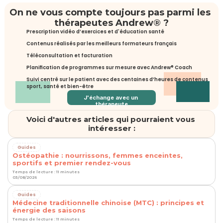
On ne vous compte toujours pas parmi les 
thérapeutes Andrew® ?
Prescription vidéo d’exercices et d'éducation santé
Contenus réalisés par les meilleurs formateurs français
Téléconsultation et facturation
Planification de programmes sur mesure avec Andrew® Coach
Suivi centré sur le patient avec des centaines d’heures de contenus 
sport, santé et bien-être
J'échange avec un 
thérapeute
Voici d'autres articles qui pourraient vous 
intéresser :
Guides
Ostéopathie : nourrissons, femmes enceintes,
sportifs et premier rendez-vous
Temps de lecture : 11 minutes
03/08/2026
Guides
Médecine traditionnelle chinoise (MTC) : principes et
énergie des saisons
Temps de lecture : 11 minutes