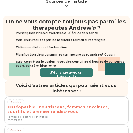
Sources de l'article
On ne vous compte toujours pas parmi les 
thérapeutes Andrew® ?
Prescription vidéo d’exercices et d'éducation santé
Contenus réalisés par les meilleurs formateurs français
Téléconsultation et facturation
Planification de programmes sur mesure avec Andrew® Coach
Suivi centré sur le patient avec des centaines d’heures de contenus 
sport, santé et bien-être
J'échange avec un 
thérapeute
Voici d'autres articles qui pourraient vous 
intéresser :
Guides
Ostéopathie : nourrissons, femmes enceintes,
sportifs et premier rendez-vous
Temps de lecture : 11 minutes
03/08/2026
Guides