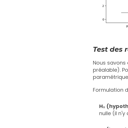
Test des 
Nous savons q
préalable). Po
paramétrique,
Formulation d
H₀ (hypoth
nulle (il n'