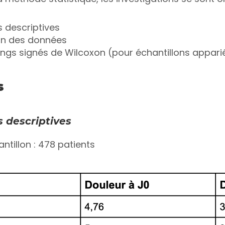
s descriptives
ion des données
angs signés de Wilcoxon (pour échantillons appari
s 
s descriptives 
hantillon : 478 patients