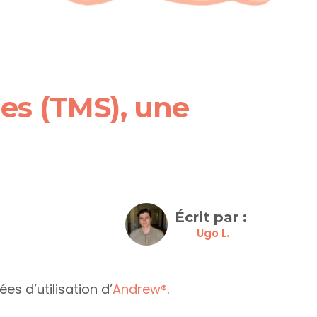
s (TMS), une 
Écrit par : 
Ugo L.
s d’utilisation d’
Andrew®
.