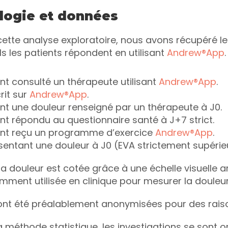
logie et données
 cette analyse exploratoire, nous avons récupéré l
s les patients répondent en utilisant 
Andrew®App
nt consulté un thérapeute utilisant 
Andrew®App
.
rit sur 
Andrew®App
.
nt une douleur renseigné par un thérapeute à J0.
nt répondu au questionnaire santé à J+7 strict.
ant reçu un programme d’exercice 
Andrew®App
.
sentant une douleur à J0 (EVA strictement supérieu
 la douleur est cotée grâce à une échelle visuelle an
mment utilisée en clinique pour mesurer la douleu
nt été préalablement anonymisées pour des raison
 méthode statistique, les investigations se sont o