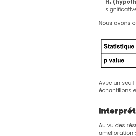
H₁ (hypoth
significativ
Nous avons ob
Avec un seuil 
échantillons e
Interprét
Au vu des résu
amélioration 