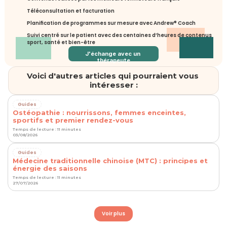
Téléconsultation et facturation
Planification de programmes sur mesure avec Andrew® Coach
Suivi centré sur le patient avec des centaines d’heures de contenus 
sport, santé et bien-être
J'échange avec un 
thérapeute
Voici d'autres articles qui pourraient vous 
intéresser :
Guides
Ostéopathie : nourrissons, femmes enceintes,
sportifs et premier rendez-vous
Temps de lecture : 11 minutes
03/08/2026
Guides
Médecine traditionnelle chinoise (MTC) : principes et
énergie des saisons
Temps de lecture : 11 minutes
27/07/2026
Voir plus