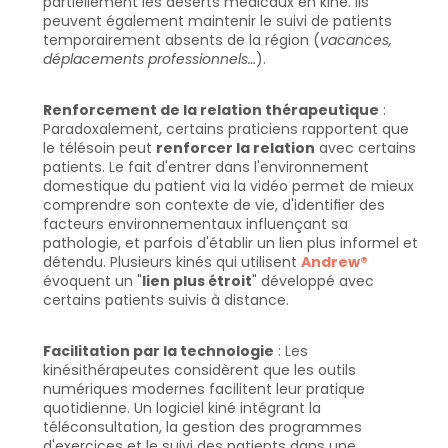
partiellement les déserts médicaux en kiné. Ils 
peuvent également maintenir le suivi de patients 
temporairement absents de la région (
vacances, 
déplacements professionnels…
).
Renforcement de la relation thérapeutique
 : 
Paradoxalement, certains praticiens rapportent que 
le télésoin peut 
renforcer la relation
 avec certains 
patients. Le fait d'entrer dans l'environnement 
domestique du patient via la vidéo permet de mieux 
comprendre son contexte de vie, d'identifier des 
facteurs environnementaux influençant sa 
pathologie, et parfois d'établir un lien plus informel et 
détendu. Plusieurs kinés qui utilisent 
Andrew®
évoquent un "
lien plus étroit
" développé avec 
certains patients suivis à distance.
Facilitation par la technologie
 : Les 
kinésithérapeutes considèrent que les outils 
numériques modernes facilitent leur pratique 
quotidienne. Un logiciel kiné intégrant la 
téléconsultation, la gestion des programmes 
d'exercices et le suivi des patients dans une 