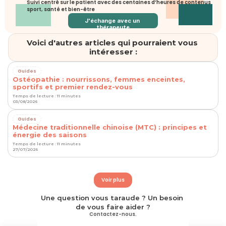
Suivi centré sur le patient avec des centaines d’heures de contenus 
sport, santé et bien-être
J'échange avec un 
thérapeute
Voici d'autres articles qui pourraient vous 
intéresser :
Guides
Ostéopathie : nourrissons, femmes enceintes,
sportifs et premier rendez-vous
Temps de lecture : 11 minutes
03/08/2026
Guides
Médecine traditionnelle chinoise (MTC) : principes et
énergie des saisons
Temps de lecture : 11 minutes
27/07/2026
Voir plus
Une question vous taraude ? Un besoin 
de vous faire aider ?
Contactez-nous.