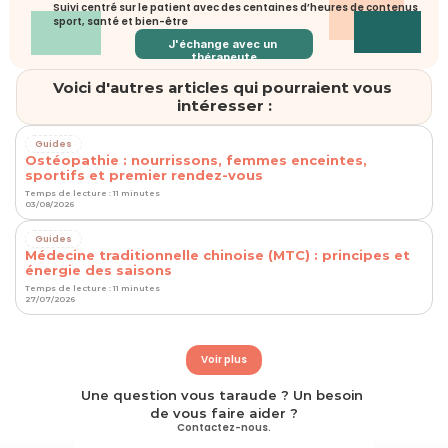
Suivi centré sur le patient avec des centaines d’heures de contenus 
sport, santé et bien-être
J'échange avec un 
thérapeute
Voici d'autres articles qui pourraient vous 
intéresser :
Guides
Ostéopathie : nourrissons, femmes enceintes,
sportifs et premier rendez-vous
Temps de lecture : 11 minutes
03/08/2026
Guides
Médecine traditionnelle chinoise (MTC) : principes et
énergie des saisons
Temps de lecture : 11 minutes
27/07/2026
Voir plus
Une question vous taraude ? Un besoin 
de vous faire aider ?
Contactez-nous.