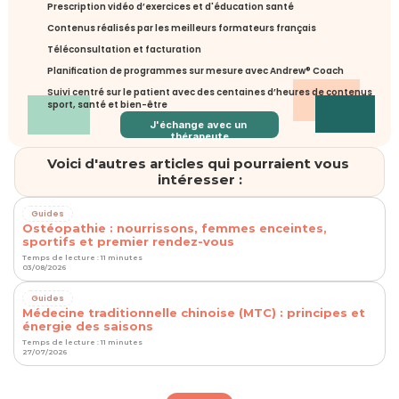
Prescription vidéo d’exercices et d'éducation santé
Contenus réalisés par les meilleurs formateurs français
Téléconsultation et facturation
Planification de programmes sur mesure avec Andrew® Coach
Suivi centré sur le patient avec des centaines d’heures de contenus 
sport, santé et bien-être
J'échange avec un 
thérapeute
Voici d'autres articles qui pourraient vous 
intéresser :
Guides
Ostéopathie : nourrissons, femmes enceintes,
sportifs et premier rendez-vous
Temps de lecture : 11 minutes
03/08/2026
Guides
Médecine traditionnelle chinoise (MTC) : principes et
énergie des saisons
Temps de lecture : 11 minutes
27/07/2026