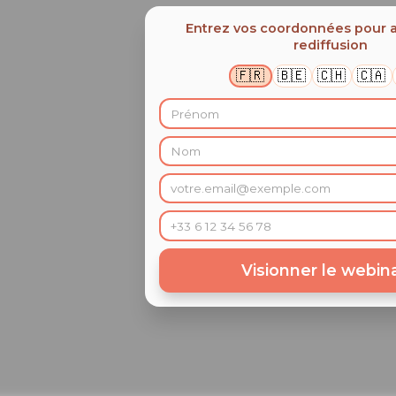
Entrez vos coordonnées pour ac
rediffusion
🇫🇷
🇧🇪
🇨🇭
🇨🇦
Visionner le webina