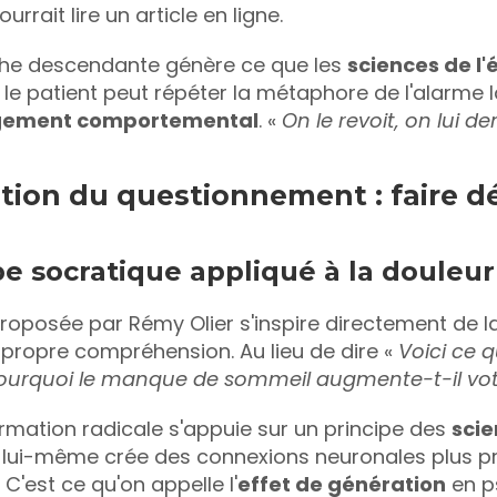
rrait lire un article en ligne.
he descendante génère ce que les 
sciences de l
gement comportemental
. « 
On le revoit, on lui 
ution du questionnement : faire d
pe socratique appliqué à la douleur
 proposée par Rémy Olier s'inspire directement de l
 propre compréhension. Au lieu de dire « 
Voici ce q
pourquoi le manque de sommeil augmente-t-il vot
rmation radicale s'appuie sur un principe des 
scie
t lui-même crée des connexions neuronales plus pr
 C'est ce qu'on appelle l'
effet de génération
 en p