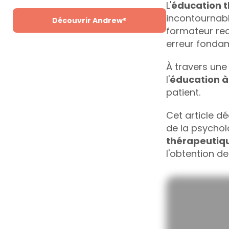
L'
éducation t
incontournabl
Découvrir Andrew®
formateur re
erreur fondame
À travers une 
l'
éducation à 
patient.
Cet article d
de la psychol
thérapeutiq
l'obtention de