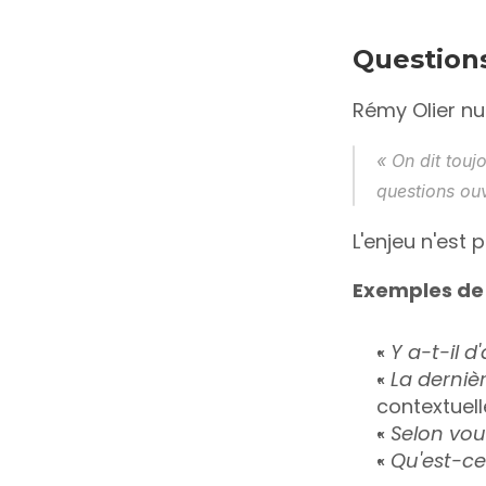
Questions
Rémy Olier n
« 
On dit touj
questions ouve
L'enjeu n'est
Exemples de q
« 
Y a-t-il 
« 
La dernièr
contextuell
« 
Selon vou
« 
Qu'est-ce