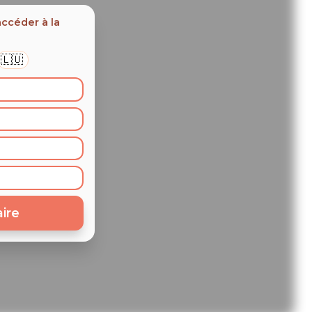
céder à la 
🇱🇺
ire