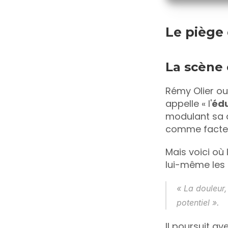
Le piège
La scène 
Rémy Olier ou
appelle « l'
édu
modulant sa d
comme facteur
Mais voici où 
lui-même les 
« 
La douleur,
potentiel
 ». 
Il poursuit ave