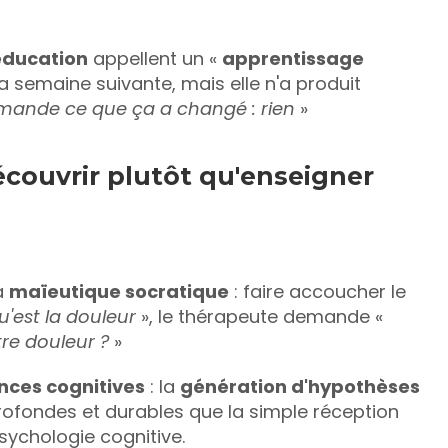
'éducation
 appellent un « 
apprentissage 
 » : le patient peut répéter la métaphore de l'alarme la semaine suivante, mais elle n'a produit 
demande ce que ça a changé : rien
 »
écouvrir plutôt qu'enseigner
a 
maïeutique socratique
 : faire accoucher le 
u'est la douleur
 », le thérapeute demande « 
re douleur ?
 »
nces cognitives
 : la 
génération d'hypothèses
ofondes et durables que la simple réception 
sychologie cognitive.