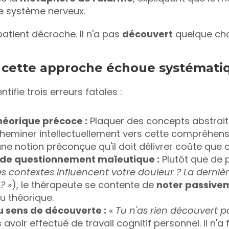
e système nerveux.
patient décroche. Il n'a pas 
découvert
 quelque cho
 cette approche échoue systémat
ntifie trois erreurs fatales :
éorique précoce :
 Plaquer des concepts abstrait
cheminer intellectuellement vers cette compréhensi
ne notion préconçue qu'il doit délivrer coûte que 
 de questionnement maïeutique :
 Plutôt que de 
s contextes influencent votre douleur ? La derniè
? »
), le thérapeute se contente de 
noter passive
u théorique.
u sens de découverte :
 « 
Tu n'as rien découvert 
 avoir effectué de travail cognitif personnel. Il n'a