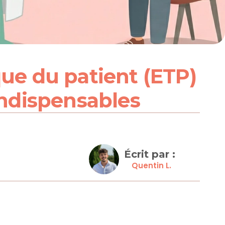
e du patient (ETP) 
indispensables
Écrit par : 
Quentin L.