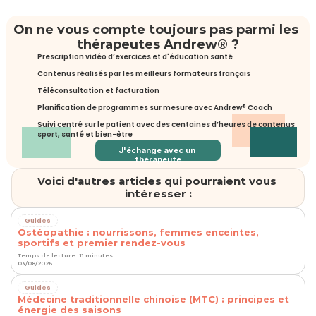
On ne vous compte toujours pas parmi les 
thérapeutes Andrew® ?
Prescription vidéo d’exercices et d'éducation santé
Contenus réalisés par les meilleurs formateurs français
Téléconsultation et facturation
Planification de programmes sur mesure avec Andrew® Coach
Suivi centré sur le patient avec des centaines d’heures de contenus 
sport, santé et bien-être
J'échange avec un 
thérapeute
Voici d'autres articles qui pourraient vous 
intéresser :
Guides
Ostéopathie : nourrissons, femmes enceintes,
sportifs et premier rendez-vous
Temps de lecture : 11 minutes
03/08/2026
Guides
Médecine traditionnelle chinoise (MTC) : principes et
énergie des saisons