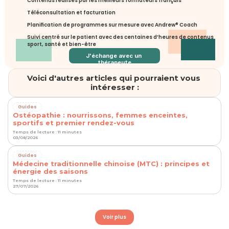
Contenus réalisés par les meilleurs formateurs français
Téléconsultation et facturation
Planification de programmes sur mesure avec Andrew® Coach
Suivi centré sur le patient avec des centaines d’heures de contenus 
sport, santé et bien-être
J'échange avec un 
thérapeute
Voici d'autres articles qui pourraient vous 
intéresser :
Guides
Ostéopathie : nourrissons, femmes enceintes,
sportifs et premier rendez-vous
Temps de lecture : 11 minutes
03/08/2026
Guides
Médecine traditionnelle chinoise (MTC) : principes et
énergie des saisons
Temps de lecture : 11 minutes
27/07/2026
Voir plus