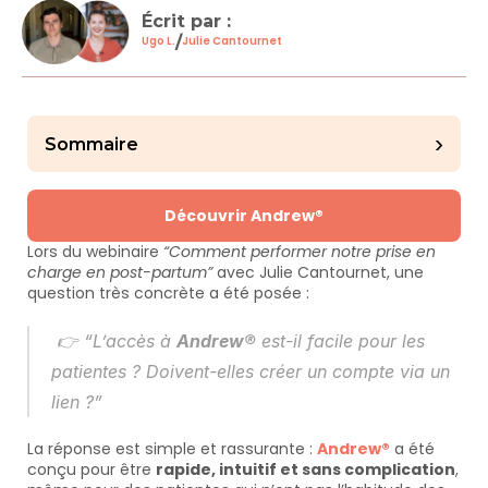
Écrit par : 
/
Ugo L.
Julie Cantournet
›
Sommaire
Découvrir Andrew®
Lors du webinaire 
“Comment performer notre prise en 
charge en post-partum”
 avec Julie Cantournet, une 
question très concrète a été posée :
 👉 
“L’accès à 
Andrew®
 est-il facile pour les 
patientes ? Doivent-elles créer un compte via un 
lien ?”
La réponse est simple et rassurante : 
Andrew®
 a été 
conçu pour être 
rapide, intuitif et sans complication
, 