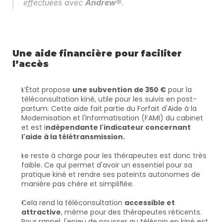
effectuées avec 
Andrew®
.
Une aide financière pour faciliter 
l’accès
L’État propose 
une subvention de 350 €
 pour la 
téléconsultation kiné, utile pour les suivis en post-
partum. Cette aide fait partie du Forfait d'Aide à la 
Modernisation et l'Informatisation (FAMI) du cabinet 
et est i
ndépendante l'indicateur concernant 
l'aide à la télétransmission.
Le reste à charge pour les thérapeutes est donc très 
faible. Ce qui permet d'avoir un essentiel pour sa 
pratique kiné et rendre ses pateints autonomes de 
manière pas chère et simplifiée.
Cela rend la téléconsultation 
accessible et 
attractive
, même pour des thérapeutes réticents. 
Pour rappel, l'enjeu de pousser au télésoin en kiné est 